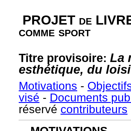
PROJET de LIVRE 
comme sport
La 
Titre provisoire:
esthétique, du lois
Motivations
-
Objectif
visé
-
Documents publ
réservé
contributeurs
MOTIVATIONS